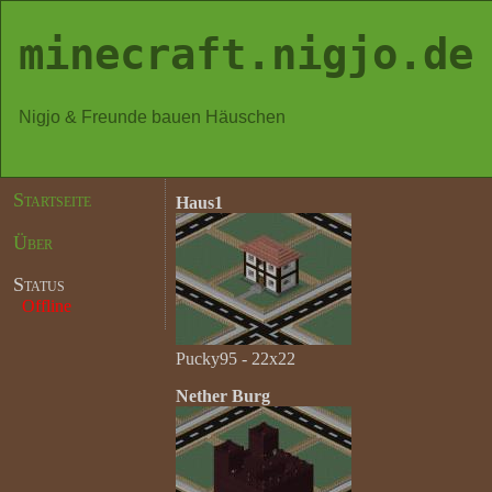
minecraft.nigjo.de
Nigjo & Freunde bauen Häuschen
Startseite
Haus1
Über
Status
Offline
Pucky95 - 22x22
Nether Burg